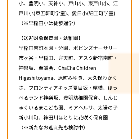
小、豊明小、天神小、戸山小、東戸山小、江
戸川小(東五軒町学童)、愛日小(細工町学童)
（※早稲田小は徒歩通学）
【送迎対象保育園・幼稚園】
早稲田南町本園・分園、ポピンズナーサリー
市ヶ谷・早稲田、弁天町、アスク新宿南町・
神楽坂、至誠会、ChaCha Children
Higashitoyama、原町みゆき、大久保わかく
さ、フロンティアキッズ夏目坂・曙橋、ほっ
ぺるランド神楽坂、豊明幼稚園保育、しんじ
ゅくいるまこども園、ミアヘルサ、太陽の子
新小川町、神田川ほとりに花咲く保育園
（※新たなお迎え先も検討中）