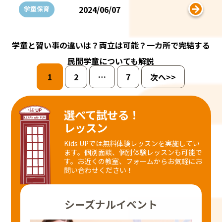
2024/06/07
学童保育
学童と習い事の違いは？両立は可能？一カ所で完結する
民間学童についても解説
1
2
…
7
次へ>>
選べて試せる！
レッスン
Kids UPでは無料体験レッスンを実施してい
ます。個別面談、個別体験レッスンも可能で
す。
お近くの教室、フォームからお気軽にお
問い合わせください！
シーズナルイベント