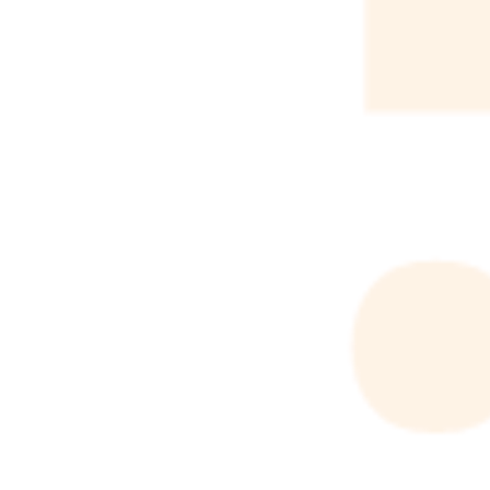
選べて試せる！
レッスン
Kids UPでは無料体験レッスンを実施してい
ます。個別面談、個別体験レッスンも可能で
す。
お近くの教室、フォームからお気軽にお
問い合わせください！
シーズナルイベント